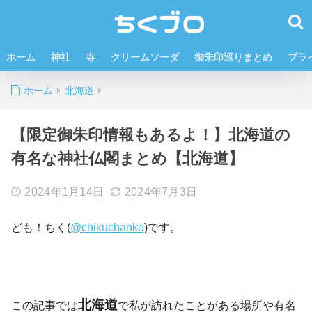
ホーム
神社
寺
クリームソーダ
御朱印巡りまとめ
プラ
ホーム
北海道
【限定御朱印情報もあるよ！】北海道の
有名な神社仏閣まとめ【北海道】
2024年1月14日
2024年7月3日
ども！ちく(
@chikuchanko
)です。
北海道
この記事では
で私が訪れたことがある場所や有名