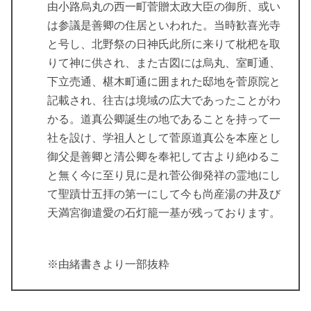
由小路烏丸の西一町菅贈太政大臣の御所、或い
は参議是善卿の住居といわれた。当時歓喜光寺
と号し、北野祭の日神氏此所に来りて枇杷を取
りて神に供され、また古図には烏丸、室町通、
下立売通、椹木町通に囲まれた邸地を菅原院と
記載され、往古は境域の広大であったことがわ
かる。道真公卿誕生の地であることを持って一
社を設け、学祖人として菅原道真公を本座とし
御父是善卿と清公卿を奉祀して古より絶ゆるこ
と無く今に至り見に是れ菅公御発祥の霊地にし
て聖蹟廿五拝の第一にして今も尚産湯の井及び
天満宮御遣愛の石灯籠一基が残っております。
※由緒書きより一部抜粋