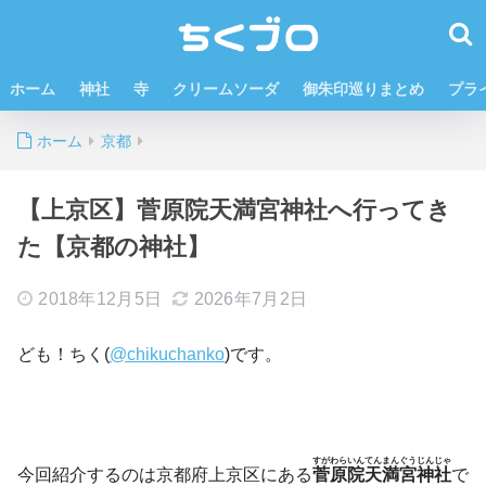
ホーム
神社
寺
クリームソーダ
御朱印巡りまとめ
プラ
ホーム
京都
【上京区】菅原院天満宮神社へ行ってき
た【京都の神社】
2018年12月5日
2026年7月2日
ども！ちく(
@chikuchanko
)です。
すがわらいんてんまんぐうじんじゃ
今回紹介するのは京都府上京区にある
菅原院天満宮神社
で