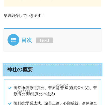
早速紹介していきます！
目次
[
表示
]
神社の概要
これよしきょう
御祭神:菅原道真公、菅原
是善卿
(道真公の父)、菅
きよきみきょう
原
清公卿
(道真公の祖父)
御利益:学業成就、諸芸上達、心願成就、身体健全