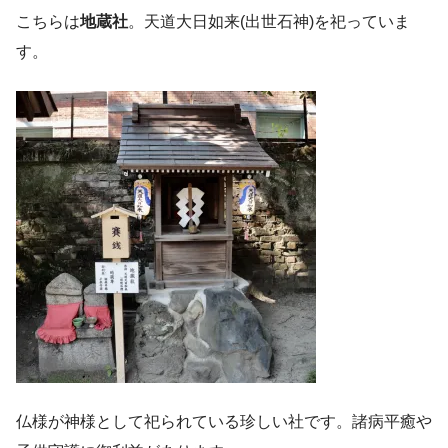
こちらは
地蔵社
。天道大日如来(出世石神)を祀っていま
す。
仏様が神様として祀られている珍しい社です。諸病平癒や