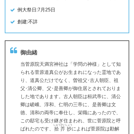
例大祭日:7月25日
創建:不詳
御由緒
当菅原院天満宮神社は「学問の神様」として知
られる菅原道真公がお生まれになった霊地であ
り、道真公だけでなく、曽祖父･古人朝臣、祖
父･清公卿、父･是善卿が御住居とされておりま
した地であります。古人朝臣は桓武帝に、清公
卿は嵯峨、淳和、仁明の三帝に、是善卿は文
徳、清和の両帝に奉仕し、栄職にあったので、
この邸宅も受け継ぎ住まわれ、世に菅原院と呼
しゅうがいしょう
ばれたのです、
拾芥抄
によれば菅原院は勘解