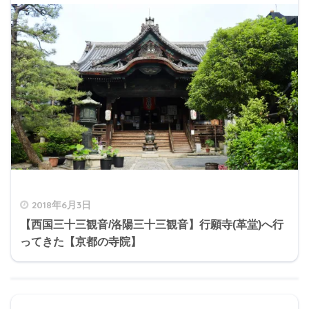
2018年6月3日
【西国三十三観音/洛陽三十三観音】行願寺(革堂)へ行
ってきた【京都の寺院】