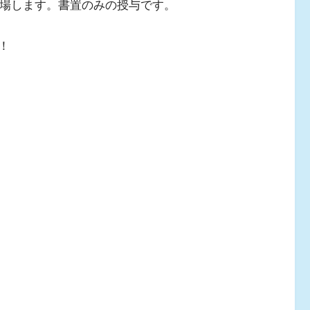
場します。書置のみの授与です。
！