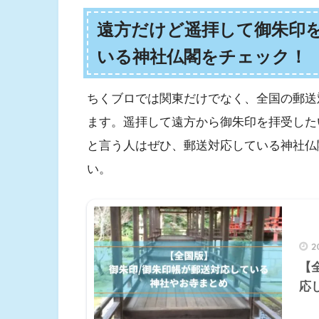
遠方だけど遥拝して御朱印
いる神社仏閣をチェック！
ちくブロでは関東だけでなく、全国の郵送
ます。遥拝して遠方から御朱印を拝受した
と言う人はぜひ、郵送対応している神社仏
い。
2
【
応