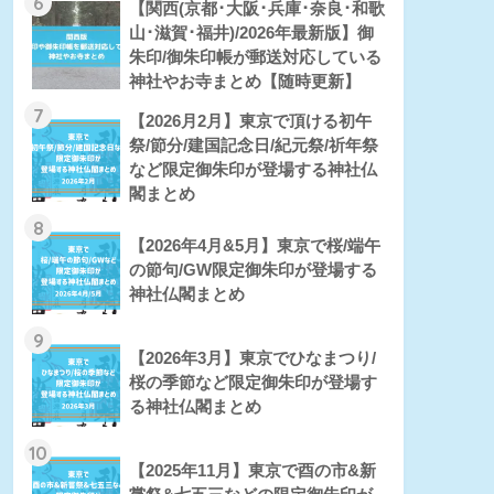
6
【関西(京都･大阪･兵庫･奈良･和歌
山･滋賀･福井)/2026年最新版】御
朱印/御朱印帳が郵送対応している
神社やお寺まとめ【随時更新】
7
【2026月2月】東京で頂ける初午
祭/節分/建国記念日/紀元祭/祈年祭
など限定御朱印が登場する神社仏
閣まとめ
8
【2026年4月&5月】東京で桜/端午
の節句/GW限定御朱印が登場する
神社仏閣まとめ
9
【2026年3月】東京でひなまつり/
桜の季節など限定御朱印が登場す
る神社仏閣まとめ
10
【2025年11月】東京で酉の市&新