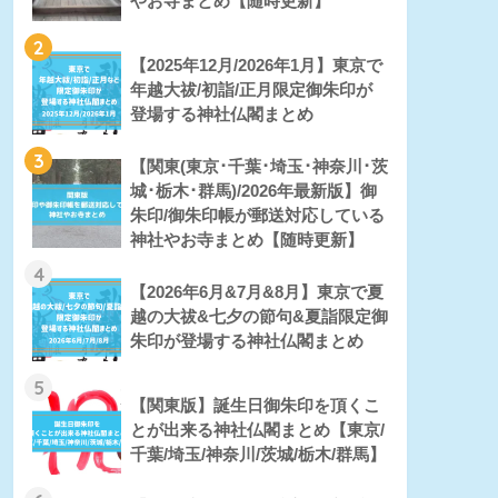
やお寺まとめ【随時更新】
2
【2025年12月/2026年1月】東京で
年越大祓/初詣/正月限定御朱印が
登場する神社仏閣まとめ
3
【関東(東京･千葉･埼玉･神奈川･茨
城･栃木･群馬)/2026年最新版】御
朱印/御朱印帳が郵送対応している
神社やお寺まとめ【随時更新】
4
【2026年6月&7月&8月】東京で夏
越の大祓&七夕の節句&夏詣限定御
朱印が登場する神社仏閣まとめ
5
【関東版】誕生日御朱印を頂くこ
とが出来る神社仏閣まとめ【東京/
千葉/埼玉/神奈川/茨城/栃木/群馬】