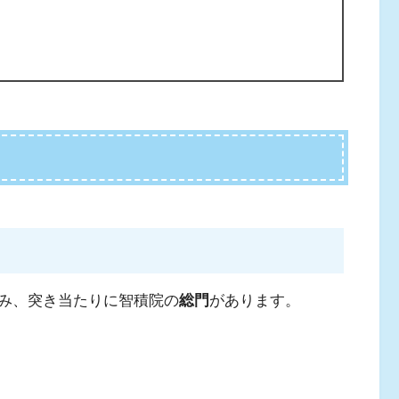
み、突き当たりに智積院の
総門
があります。