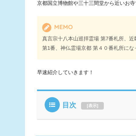
京都国立博物館や三十三間堂から近いお寺
MEMO
真言宗十八本山巡拝霊場 第7番札所、近
第1番、神仏霊場京都 第４０番札所に
早速紹介していきます！
目次
[
表示
]