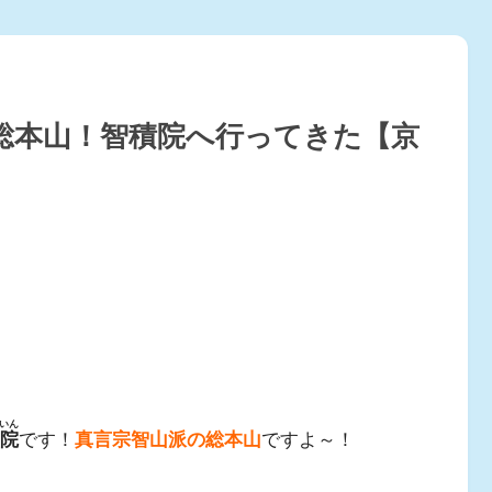
総本山！智積院へ行ってきた【京
いん
院
です！
真言宗智山派の総本山
ですよ～！