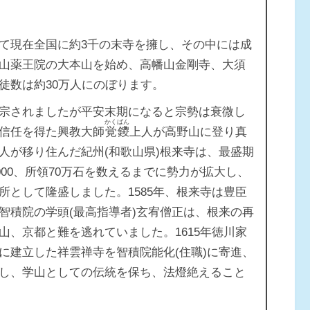
て現在全国に約3千の末寺を擁し、その中には成
山薬王院の大本山を始め、高幡山金剛寺、大須
徒数は約30万人にのぼります。
宗されましたが平安末期になると宗勢は衰微し
かくばん
信任を得た興教大師
覚鑁
上人が高野山に登り真
人が移り住んだ紀州(和歌山県)根来寺は、最盛期
000、所領70万石を数えるまでに勢力が拡大し、
所として隆盛しました。1585年、根来寺は豊臣
智積院の学頭(最高指導者)玄宥僧正は、根来の再
山、京都と難を逃れていました。1615年徳川家
に建立した祥雲禅寺を智積院能化(住職)に寄進、
し、学山としての伝統を保ち、法燈絶えること