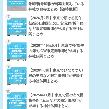
朱印/御朱印帳が郵送対応している
神社やお寺まとめ【随時更新】
7
【2026月2月】東京で頂ける初午
祭/節分/建国記念日/紀元祭/祈年祭
など限定御朱印が登場する神社仏
閣まとめ
8
【2026年4月&5月】東京で桜/端午
の節句/GW限定御朱印が登場する
神社仏閣まとめ
9
【2026年3月】東京でひなまつり/
桜の季節など限定御朱印が登場す
る神社仏閣まとめ
10
【2025年11月】東京で酉の市&新
嘗祭&七五三などの限定御朱印が
登場する神社仏閣まとめ