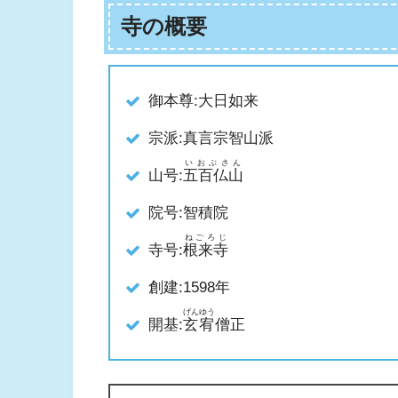
寺の概要
御本尊:大日如来
宗派:真言宗智山派
いおぶさん
山号:
五百仏山
院号:智積院
ねごろじ
寺号:
根来寺
創建:1598年
げんゆう
開基:
玄宥
僧正