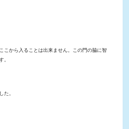
ここから入ることは出来ません。この門の脇に智
す。
した。