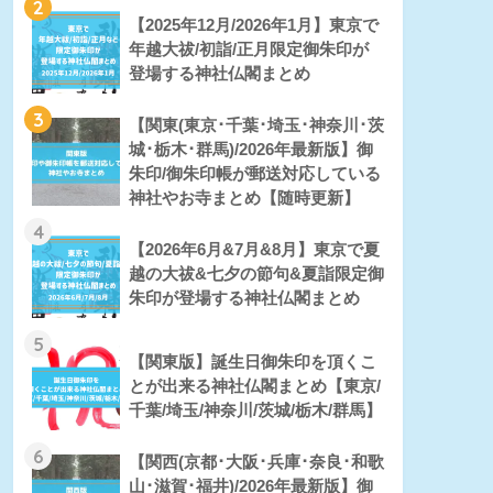
2
【2025年12月/2026年1月】東京で
年越大祓/初詣/正月限定御朱印が
登場する神社仏閣まとめ
3
【関東(東京･千葉･埼玉･神奈川･茨
城･栃木･群馬)/2026年最新版】御
朱印/御朱印帳が郵送対応している
神社やお寺まとめ【随時更新】
4
【2026年6月&7月&8月】東京で夏
越の大祓&七夕の節句&夏詣限定御
朱印が登場する神社仏閣まとめ
5
【関東版】誕生日御朱印を頂くこ
とが出来る神社仏閣まとめ【東京/
千葉/埼玉/神奈川/茨城/栃木/群馬】
6
【関西(京都･大阪･兵庫･奈良･和歌
山･滋賀･福井)/2026年最新版】御