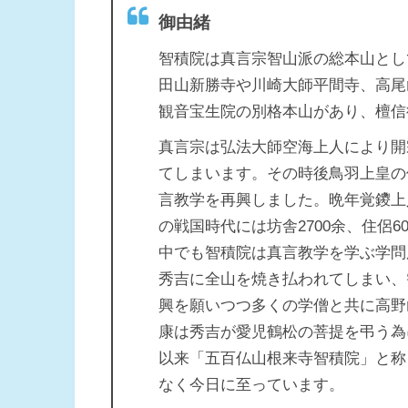
御由緒
智積院は真言宗智山派の総本山とし
田山新勝寺や川崎大師平間寺、高尾
観音宝生院の別格本山があり、檀信
真言宗は弘法大師空海上人により開
てしまいます。その時後鳥羽上皇の
言教学を再興しました。晩年覚鑁上
の戦国時代には坊舎2700余、住侶6
中でも智積院は真言教学を学ぶ学問
秀吉に全山を焼き払われてしまい、
興を願いつつ多くの学僧と共に高野
康は秀吉が愛児鶴松の菩提を弔う為
以来「五百仏山根来寺智積院」と称
なく今日に至っています。