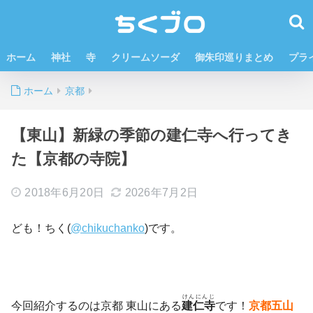
ホーム
神社
寺
クリームソーダ
御朱印巡りまとめ
プラ
ホーム
京都
【東山】新緑の季節の建仁寺へ行ってき
た【京都の寺院】
2018年6月20日
2026年7月2日
ども！ちく(
@chikuchanko
)です。
けんにんじ
今回紹介するのは京都 東山にある
建仁寺
です！
京都五山