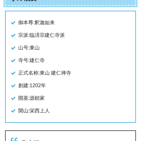
御本尊:釈迦如来
宗派:臨済宗建仁寺派
山号:東山
寺号:建仁寺
正式名称:東山 建仁禅寺
創建:1202年
開基:源頼家
開山:栄西上人