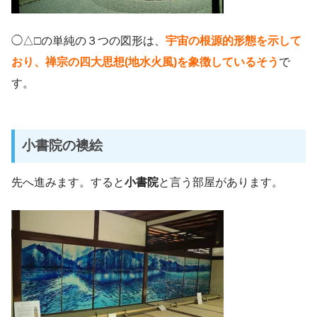
◯△□の単純の３つの図形は、
宇宙の根源的形態を示して
おり、禅宗の四大思想(地水火風)を象徴しているそう
で
す。
小書院の襖絵
先へ進みます。すると
小書院
と言う部屋があります。