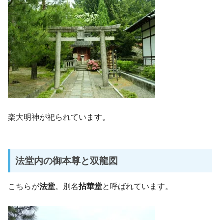
楽大明神が祀られています。
法堂内の御本尊と双龍図
こちらが
法堂
。別名
拈華堂
と呼ばれています。