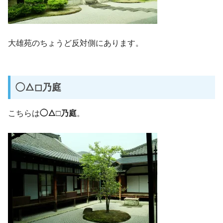
大雄苑のちょうど反対側にあります。
◯△◻︎乃庭
こちらは
◯△
□乃庭
。