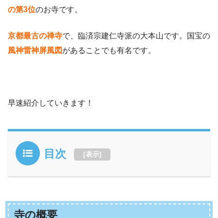
の第3位
のお寺です。
京都最古の禅寺
で、臨済宗建仁寺派の大本山です。国宝の
風神雷神屏風図
があることでも有名です。
早速紹介していきます！
目次
[
表示
]
寺の概要