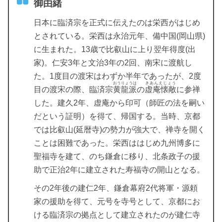
御由緒
日本に臨済宗を正式に伝えたのは栄西がはじめ
とされている。栄西は永治元年、備中国(岡山県)
に生まれた。13歳で比叡山に上り翌年得度(出
家)。仁安3年と文治3年の2回、南宋に渡航し
た。1度目の渡宋はわずか半年であったが、2度
おうりょうは
きあんえじょう
目の渡宋の際、臨済宗
黄龍派
の
虚庵懐敞
に参禅
した。建久2年、虚庵から印可（師匠の法を嗣い
だという証明）を得て、帰国する。当時、京都
では比叡山(延暦寺)の勢力が強大で、禅寺を開く
ことは困難であった。栄西ははじめ九州博多に
聖福寺を建て、のち鎌倉に移り、北条政子の援
助で正治2年に建立された寿福寺の開山となる。
その2年後の建仁2年、鎌倉幕府2代将軍・源頼
家の援助を得て、元号を寺号として、京都にお
ける臨済宗の拠点として建立されたのが建仁寺