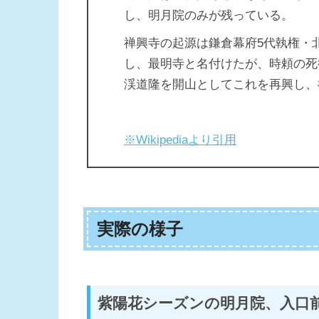
し、明月院のみが残っている。
禅興寺の起源は鎌倉幕府5代執権・
し、最明寺と名付けたが、時頼の死
渓道隆を開山としてこれを再興し、
※Wikipediaより引用
実際の様子
紫陽花シーズンの明月院、入口