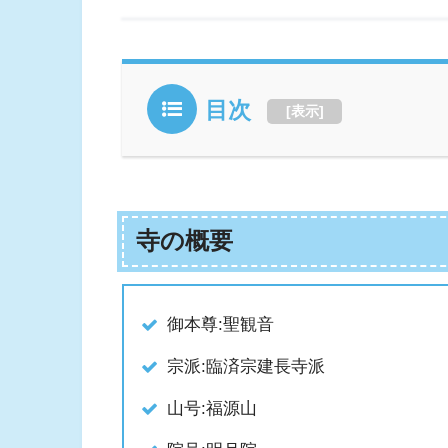
目次
[
表示
]
寺の概要
御本尊:聖観音
宗派:臨済宗建長寺派
山号:福源山