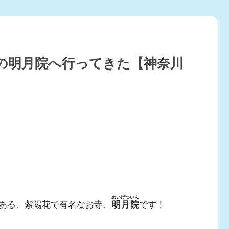
の明月院へ行ってきた【神奈川
めいげついん
ある、紫陽花で有名なお寺、
明月院
です！