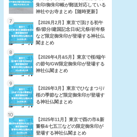
朱印/御朱印帳が郵送対応している
神社やお寺まとめ【随時更新】
7
【2026月2月】東京で頂ける初午
祭/節分/建国記念日/紀元祭/祈年祭
など限定御朱印が登場する神社仏
閣まとめ
8
【2026年4月&5月】東京で桜/端午
の節句/GW限定御朱印が登場する
神社仏閣まとめ
9
【2026年3月】東京でひなまつり/
桜の季節など限定御朱印が登場す
る神社仏閣まとめ
10
【2025年11月】東京で酉の市&新
嘗祭&七五三などの限定御朱印が
登場する神社仏閣まとめ