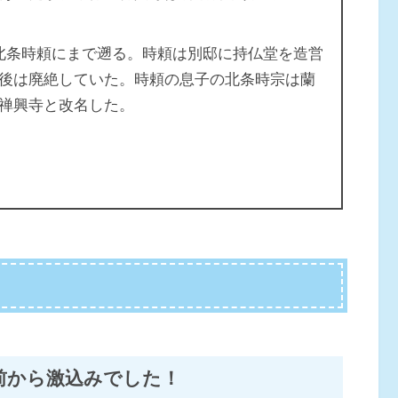
北条時頼にまで遡る。時頼は別邸に持仏堂を造営
後は廃絶していた。時頼の息子の北条時宗は蘭
禅興寺と改名した。
前から激込みでした！