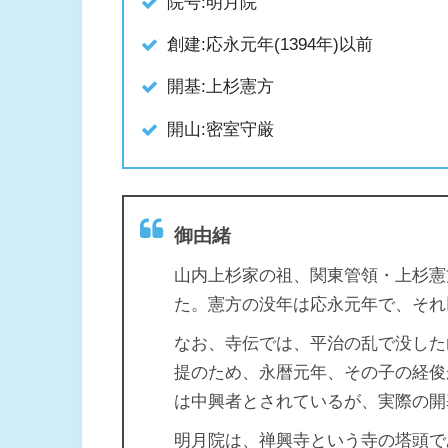
院号:明月院
創建:応永元年(1394年)以前
開基:上杉憲方
開山:密室守厳
御由緒
山内上杉家の祖、関東管領・上杉憲
た。憲方の没年は応永元年で、それ
なお、寺伝では、平治の乱で没した
提のため、永暦元年、その子の経俊
は中興者とされているが、実際の開
明月院は、禅興寺という寺の塔頭で