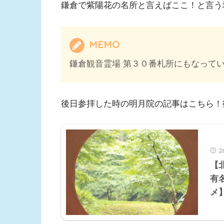
鎌倉で紫陽花の名所と言えばここ！と言う
MEMO
鎌倉観音霊場 第３０番札所にもなって
後日参拝した時の明月院の記事はこちら！
2
【
有
メ