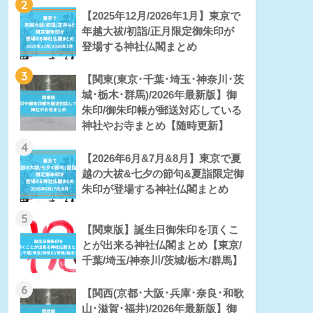
2
【2025年12月/2026年1月】東京で
年越大祓/初詣/正月限定御朱印が
登場する神社仏閣まとめ
3
【関東(東京･千葉･埼玉･神奈川･茨
城･栃木･群馬)/2026年最新版】御
朱印/御朱印帳が郵送対応している
神社やお寺まとめ【随時更新】
4
【2026年6月&7月&8月】東京で夏
越の大祓&七夕の節句&夏詣限定御
朱印が登場する神社仏閣まとめ
5
【関東版】誕生日御朱印を頂くこ
とが出来る神社仏閣まとめ【東京/
千葉/埼玉/神奈川/茨城/栃木/群馬】
6
【関西(京都･大阪･兵庫･奈良･和歌
山･滋賀･福井)/2026年最新版】御